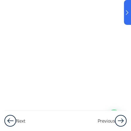
الكسور
20
Questions
الكسور
العشرية
تدريب على
الكسور
العشرية
14
Questions
الأسس
Next
Previous
الأسس
– الجزء