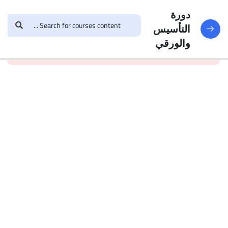
دورة
41
دورة
التأسيس
التأسيس
and enroll in the course to
login
This content is
والورقي
والورقي
view this content!
protected, please
العمليات
الحسابية
تدريب على
العمليات
الحسابية
20
Questions
الكسور
تدريب على