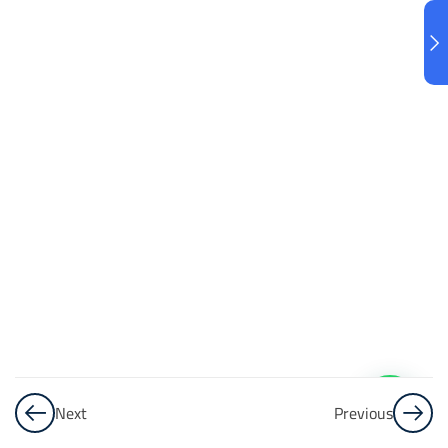
الكسور
20
Questions
الكسور
العشرية
تدريب على
الكسور
العشرية
14
Questions
الأسس
Next
Previous
الأسس
– الجزء