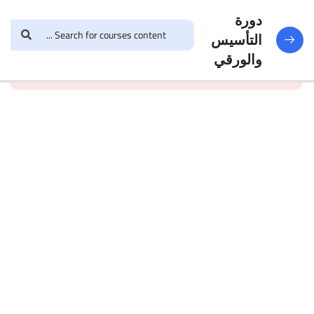
دورة
41
دورة
التأسيس
التأسيس
and enroll in the course to
login
This content is
والورقي
والورقي
view this content!
protected, please
العمليات
الحسابية
تدريب على
العمليات
الحسابية
20
Questions
الكسور
تدريب على