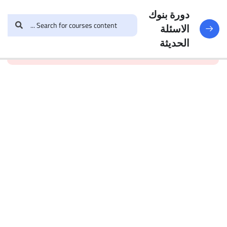
النماذج
188
دورة بنوك
الاسئلة
and enroll in the course to
login
This content is
البنك
الحديثة
view this content!
protected, please
الأول
الاختبار 1
49
Questions
البنك
2
الاختبار 2
47
Questions