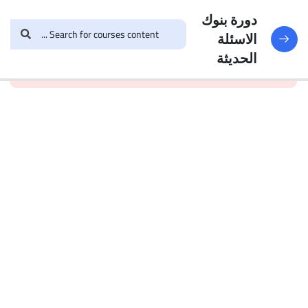
النماذج
188
دورة بنوك
الاسئلة
and enroll in the course to
login
This content is
البنك
الحديثة
view this content!
protected, please
الأول
الاختبار 1
49
Questions
البنك
2
الاختبار 2
47
Questions