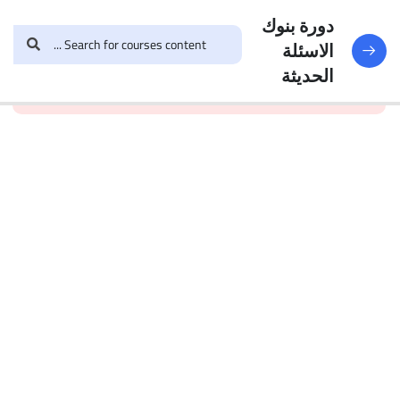
النماذج
188
دورة بنوك
الاسئلة
and enroll in the course to
login
This content is
البنك
الحديثة
view this content!
protected, please
الأول
الاختبار 1
49
Questions
البنك
2
الاختبار 2
47
Questions