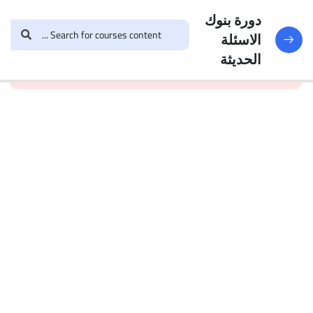
النماذج
188
دورة بنوك
الاسئلة
and enroll in the course to
login
This content is
البنك
الحديثة
view this content!
protected, please
الأول
الاختبار 1
49
Questions
البنك
2
الاختبار 2
47
Questions