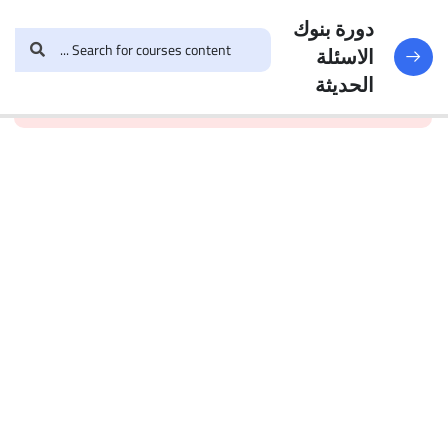
النماذج
188
دورة بنوك
الاسئلة
and enroll in the course to
login
This content is
البنك
الحديثة
view this content!
protected, please
الأول
الاختبار 1
49
Questions
البنك
2
الاختبار 2
47
Questions