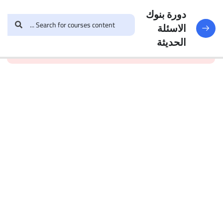
النماذج
188
دورة بنوك
الاسئلة
and enroll in the course to
login
This content is
البنك
الحديثة
view this content!
protected, please
الأول
الاختبار 1
49
Questions
البنك
2
الاختبار 2
47
Questions