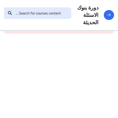
النماذج
188
دورة بنوك
الاسئلة
and enroll in the course to
login
This content is
البنك
الحديثة
view this content!
protected, please
الأول
الاختبار 1
49
Questions
البنك
2
الاختبار 2
47
Questions