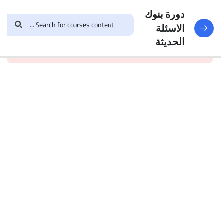
النماذج
188
دورة بنوك
الاسئلة
and enroll in the course to
login
This content is
البنك
الحديثة
view this content!
protected, please
الأول
الاختبار 1
49
Questions
البنك
2
الاختبار 2
47
Questions