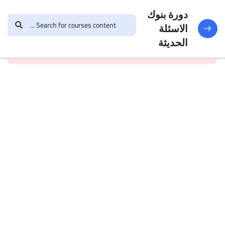
النماذج
188
دورة بنوك
الاسئلة
and enroll in the course to
login
This content is
البنك
الحديثة
view this content!
protected, please
الأول
الاختبار 1
49
Questions
البنك
2
الاختبار 2
47
Questions