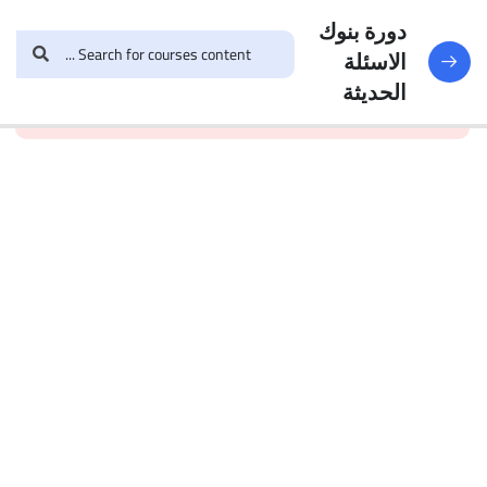
النماذج
188
دورة بنوك
الاسئلة
and enroll in the course to
login
This content is
البنك
الحديثة
view this content!
protected, please
الأول
الاختبار 1
49
Questions
البنك
2
الاختبار 2
47
Questions