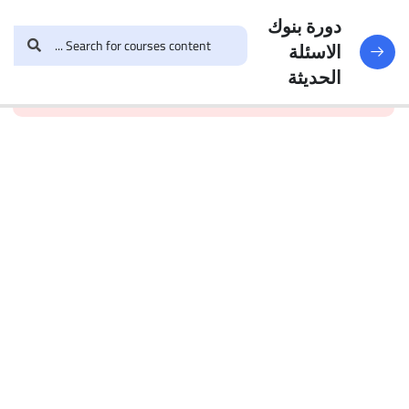
النماذج
188
دورة بنوك
الاسئلة
and enroll in the course to
login
This content is
البنك
الحديثة
view this content!
protected, please
الأول
الاختبار 1
49
Questions
البنك
2
الاختبار 2
47
Questions