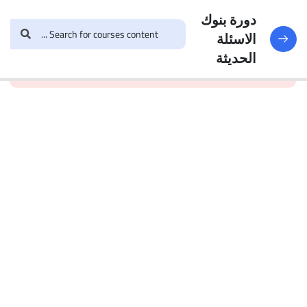
النماذج
188
دورة بنوك
الاسئلة
and enroll in the course to
login
This content is
البنك
الحديثة
view this content!
protected, please
الأول
الاختبار 1
49
Questions
البنك
2
الاختبار 2
47
Questions