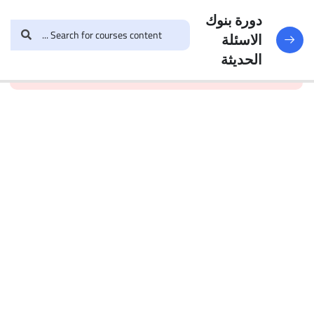
النماذج
188
دورة بنوك
الاسئلة
and enroll in the course to
login
This content is
البنك
الحديثة
view this content!
protected, please
الأول
الاختبار 1
49
Questions
البنك
2
الاختبار 2
47
Questions