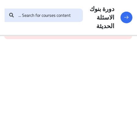
النماذج
188
دورة بنوك
الاسئلة
and enroll in the course to
login
This content is
البنك
الحديثة
view this content!
protected, please
الأول
الاختبار 1
49
Questions
البنك
2
الاختبار 2
47
Questions