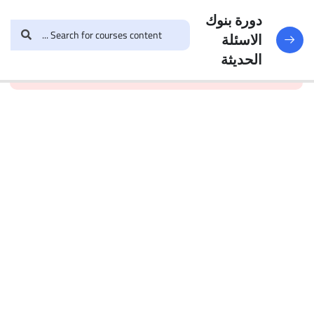
النماذج
188
دورة بنوك
الاسئلة
and enroll in the course to
login
This content is
البنك
الحديثة
view this content!
protected, please
الأول
الاختبار 1
49
Questions
البنك
2
الاختبار 2
47
Questions