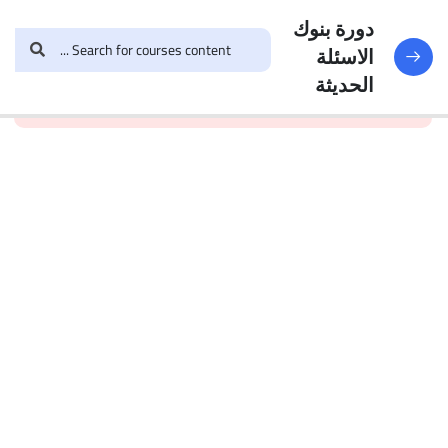
النماذج
188
دورة بنوك
الاسئلة
and enroll in the course to
login
This content is
البنك
الحديثة
view this content!
protected, please
الأول
الاختبار 1
49
Questions
البنك
2
الاختبار 2
47
Questions