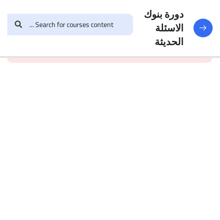
النماذج
188
دورة بنوك
الاسئلة
and enroll in the course to
login
This content is
البنك
الحديثة
view this content!
protected, please
الأول
الاختبار 1
49
Questions
البنك
2
الاختبار 2
47
Questions