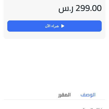
299.00 ر.س
شراء الآن
الوصف
المقرر