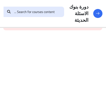
النماذج
188
دورة بنوك
الاسئلة
and enroll in the course to
login
This content is
البنك
الحديثة
view this content!
protected, please
الأول
الاختبار 1
49
Questions
البنك
2
الاختبار 2
47
Questions