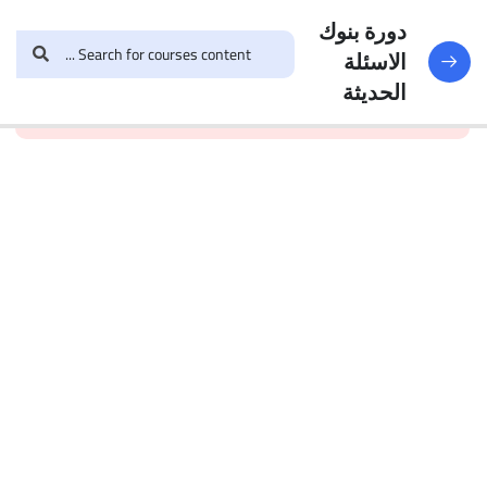
النماذج
188
دورة بنوك
الاسئلة
and enroll in the course to
login
This content is
البنك
الحديثة
view this content!
protected, please
الأول
الاختبار 1
49
Questions
البنك
2
الاختبار 2
47
Questions