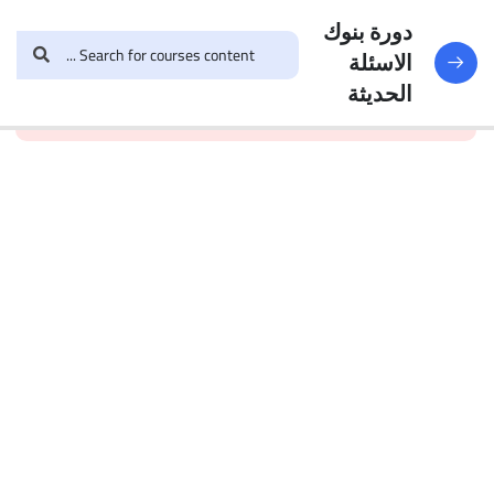
النماذج
188
دورة بنوك
الاسئلة
and enroll in the course to
login
This content is
البنك
الحديثة
view this content!
protected, please
الأول
الاختبار 1
49
Questions
البنك
2
الاختبار 2
47
Questions