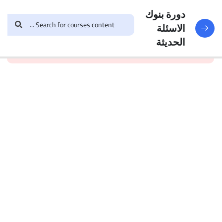
النماذج
188
دورة بنوك
الاسئلة
and enroll in the course to
login
This content is
البنك
الحديثة
view this content!
protected, please
الأول
الاختبار 1
49
Questions
البنك
2
الاختبار 2
47
Questions