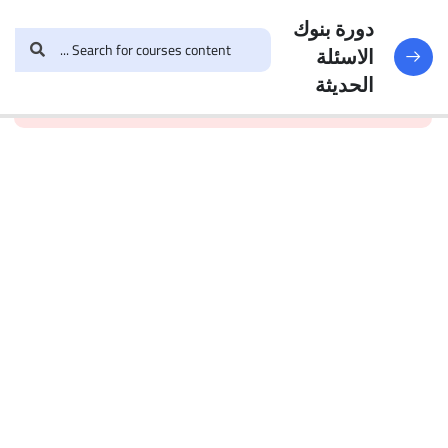
النماذج
188
دورة بنوك
الاسئلة
and enroll in the course to
login
This content is
البنك
الحديثة
view this content!
protected, please
الأول
الاختبار 1
49
Questions
البنك
2
الاختبار 2
47
Questions