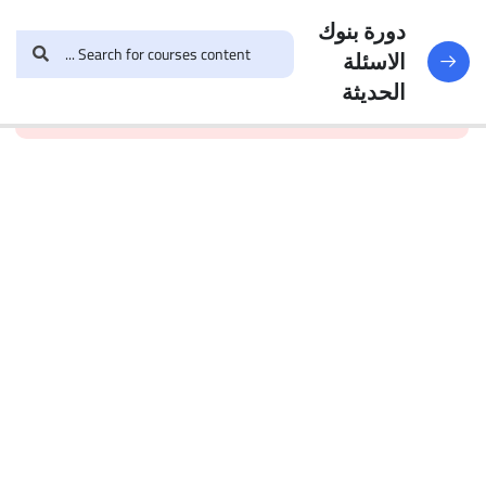
النماذج
188
دورة بنوك
الاسئلة
and enroll in the course to
login
This content is
البنك
الحديثة
view this content!
protected, please
الأول
الاختبار 1
49
Questions
البنك
2
الاختبار 2
47
Questions